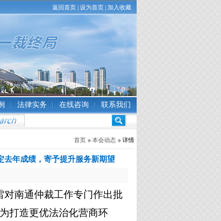
返回首页
|
设为首页
|
加入收藏
例
法律实务
在线咨询
联系我们
首页
本会动态
详情
定去年成绩，寄予提升服务新期望
雷对南通仲裁工作专门作出批
为打造更优法治化营商环