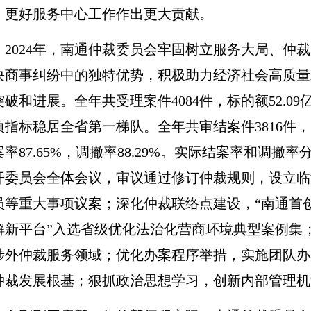
，更好服务中心工作作出更大贡献。
2024
年，南通仲裁委员会牢固树立服务大局、仲裁
决商事纠纷中的独特优势，积极助力经济社会高质量
突破和进展。全年共受理案件4084件，标的额52.0
项指标稳居全省第一梯队。全年共审结案件3816件，实
率87.65%，调撤率88.29%。实际结案率和调撤率分别
开委员会全体会议，审议通过修订仲裁规则，设立临
员等重大事项议案；深化仲裁联络点建设，“南通首
解新平台”入选省级优化法治化营商环境典型案例集
涉外仲裁服务领域；优化办案程序举措，实施团队办
仲裁发展根基；狠抓政治思想学习，创新内部管理机