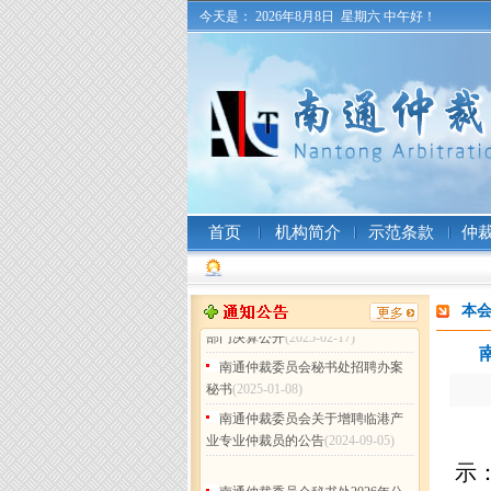
今天是：
2026年8月8日 星期六
中午好！
南通仲裁委员会秘书处2026年公
开招聘工作人员（非事业编制）公
告
(2026-07-31)
南通仲裁委员会 (暨秘书处) 二〇
二五年工作总结
(2026-02-05)
南通仲裁委员会秘书处2025年度
部门决算公开
(2026-02-05)
南通仲裁委员会关于增聘卞灵霞
等183名仲裁员的公告
(2025-09-15)
首页
机构简介
示范条款
仲
南通仲裁委员会 (暨秘书处) 二〇
二四年工作总结
(2025-02-17)
南通仲裁委员会秘书处 2024年度
本
部门决算公开
(2025-02-17)
南通仲裁委员会秘书处招聘办案
秘书
(2025-01-08)
南通仲裁委员会关于增聘临港产
业专业仲裁员的公告
(2024-09-05)
示
南通仲裁委员会秘书处2026年公