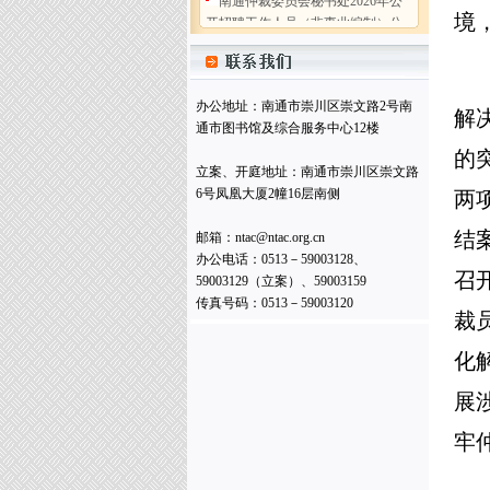
开招聘工作人员（非事业编制）公
境
告
(2026-07-31)
南通仲裁委员会 (暨秘书处) 二〇
二五年工作总结
(2026-02-05)
办公地址：南通市崇川区崇文路2号南
解
南通仲裁委员会秘书处2025年度
通市图书馆及综合服务中心12楼
部门决算公开
(2026-02-05)
的
南通仲裁委员会关于增聘卞灵霞
立案、开庭地址：南通市崇川区崇文路
等183名仲裁员的公告
(2025-09-15)
6号凤凰大厦2幢16层南侧
两
南通仲裁委员会 (暨秘书处) 二〇
结案
邮箱：ntac@ntac.org.cn
二四年工作总结
(2025-02-17)
办公电话：0513－59003128、
南通仲裁委员会秘书处 2024年度
召
59003129（立案）、59003159
部门决算公开
(2025-02-17)
传真号码：0513－59003120
裁
南通仲裁委员会秘书处招聘办案
秘书
(2025-01-08)
化
南通仲裁委员会关于增聘临港产
业专业仲裁员的公告
(2024-09-05)
展
南通仲裁委员会秘书处2026年公
牢
开招聘工作人员（非事业编制）公
告
(2026-07-31)