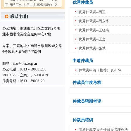
优秀仲裁员
开招聘工作人员（非事业编制）公
告
(2026-07-31)
优秀仲裁员--周正
南通仲裁委员会 (暨秘书处) 二〇
优秀仲裁员--周东华
二五年工作总结
(2026-02-05)
办公地址：南通市崇川区崇文路2号南
优秀仲裁员--王晓燕
南通仲裁委员会秘书处2025年度
通市图书馆及综合服务中心12楼
部门决算公开
(2026-02-05)
优秀仲裁员--王念
南通仲裁委员会关于增聘卞灵霞
立案、开庭地址：南通市崇川区崇文路
优秀仲裁员--施斌
等183名仲裁员的公告
(2025-09-15)
6号凤凰大厦2幢16层南侧
南通仲裁委员会 (暨秘书处) 二〇
申请仲裁员
邮箱：ntac@ntac.org.cn
二四年工作总结
(2025-02-17)
办公电话：0513－59003128、
仲裁员申请（推荐）表2024
南通仲裁委员会秘书处 2024年度
59003129（立案）、59003159
部门决算公开
(2025-02-17)
传真号码：0513－59003120
仲裁员年度考核
南通仲裁委员会秘书处招聘办案
秘书
(2025-01-08)
南通仲裁委员会关于增聘临港产
仲裁员聘期考评
业专业仲裁员的公告
(2024-09-05)
南通仲裁委员会秘书处2026年公
开招聘工作人员（非事业编制）公
仲裁员培训
告
(2026-07-31)
南通仲裁委员会仲裁员管理办法