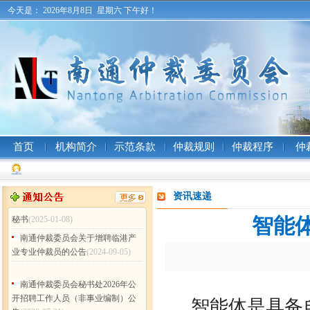
告
(2026-07-31)
今天是：
2026年8月8日 星期六
下午好！
南通仲裁委员会 (暨秘书处) 二〇
二五年工作总结
(2026-02-05)
南通仲裁委员会秘书处2025年度
部门决算公开
(2026-02-05)
南通仲裁委员会关于增聘卞灵霞
等183名仲裁员的公告
(2025-09-15)
南通仲裁委员会 (暨秘书处) 二〇
二四年工作总结
(2025-02-17)
首页
机构简介
示范条款
仲裁规则
仲裁程序
仲
南通仲裁委员会秘书处 2024年度
部门决算公开
(2025-02-17)
南通仲裁委员会秘书处招聘办案
资讯速递
秘书
(2025-01-08)
智能
南通仲裁委员会关于增聘临港产
业专业仲裁员的公告
(2024-09-05)
南通仲裁委员会秘书处2026年公
开招聘工作人员（非事业编制）公
告
(2026-07-31)
智能体是具备