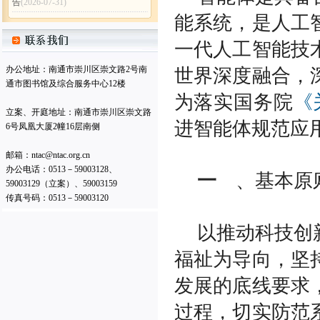
南通仲裁委员会 (暨秘书处) 二〇
能系统，是人工
二五年工作总结
(2026-02-05)
南通仲裁委员会秘书处2025年度
一代人工智能技
部门决算公开
(2026-02-05)
办公地址：南通市崇川区崇文路2号南
世界深度融合，
南通仲裁委员会关于增聘卞灵霞
通市图书馆及综合服务中心12楼
等183名仲裁员的公告
(2025-09-15)
为落实国务院
《
南通仲裁委员会 (暨秘书处) 二〇
立案、开庭地址：南通市崇川区崇文路
二四年工作总结
(2025-02-17)
进智能体规范应
6号凤凰大厦2幢16层南侧
南通仲裁委员会秘书处 2024年度
邮箱：ntac@ntac.org.cn
部门决算公开
(2025-02-17)
办公电话：0513－59003128、
南通仲裁委员会秘书处招聘办案
一
、基本原
59003129（立案）、59003159
秘书
(2025-01-08)
传真号码：0513－59003120
南通仲裁委员会关于增聘临港产
业专业仲裁员的公告
(2024-09-05)
以推动科技创
南通仲裁委员会秘书处2026年公
福祉为导向，坚
开招聘工作人员（非事业编制）公
告
(2026-07-31)
发展的底线要求
南通仲裁委员会 (暨秘书处) 二〇
二五年工作总结
(2026-02-05)
过程，切实防范