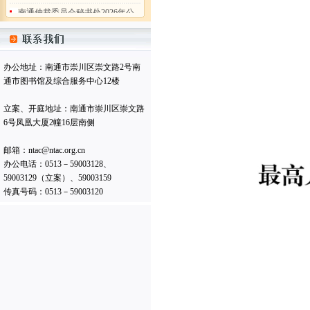
开招聘工作人员（非事业编制）公
告
(2026-07-31)
字号：
打印本页
南通仲裁委员会 (暨秘书处) 二〇
二五年工作总结
(2026-02-05)
办公地址：南通市崇川区崇文路2号南
南通仲裁委员会秘书处2025年度
通市图书馆及综合服务中心12楼
部门决算公开
(2026-02-05)
立案、开庭地址：南通市崇川区崇文路
南通仲裁委员会关于增聘卞灵霞
6号凤凰大厦2幢16层南侧
等183名仲裁员的公告
(2025-09-15)
南通仲裁委员会 (暨秘书处) 二〇
邮箱：ntac@ntac.org.cn
二四年工作总结
(2025-02-17)
办公电话：0513－59003128、
南通仲裁委员会秘书处 2024年度
59003129（立案）、59003159
部门决算公开
(2025-02-17)
传真号码：0513－59003120
南通仲裁委员会秘书处招聘办案
秘书
(2025-01-08)
南通仲裁委员会关于增聘临港产
业专业仲裁员的公告
(2024-09-05)
南通仲裁委员会秘书处2026年公
开招聘工作人员（非事业编制）公