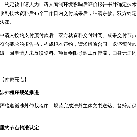
，约定
被申请人
为
申请人
编制环境影响后评价报告书
并确定
技术
收到技术资料后
45个工作日内交付成果
后，结清余款
。双方约定
法律。
申请人
按约支付预付款后，双方就资料交付时间、成果交付节点
符合要求的报告书，构成根本违约，请求解除合同、返还预付款
编，因
申请人
未反馈资料、项目受限导致工作停滞，自身无违约
【仲裁亮点】
涉外程序规范推进
严格遵循涉外仲裁程序，规范完成涉外主体文书送达、答辩期保
履约节点精准认定