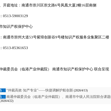
、开庭地址：南通市崇川区崇文路
6号凤凰大厦2幢16层南侧
：
0513-59003129
市知识产权保护中心
：南通市崇州大道
53号紫琅创新谷9号楼知识产权服务业集聚区二楼
：
0513-85361653
仲裁委员会（临港产业仲裁院）
南通市知识产权保护中心
联合呈现
条：
“仲裁高效·知产专业”——快捷调解护航创新
(2026/4/13)
条：
南通仲裁委员会（临港产业仲裁院）、南通市中级人民法院联合课题
2026/4/22)