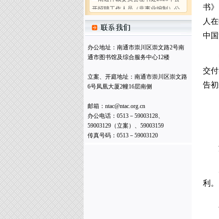
开招聘工作人员（非事业编制）公
书》
告
(2026-07-31)
人
在
南通仲裁委员会 (暨秘书处) 二〇
中国
二五年工作总结
(2026-02-05)
办公地址：南通市崇川区崇文路2号南
南通仲裁委员会秘书处2025年度
通市图书馆及综合服务中心12楼
部门决算公开
(2026-02-05)
交付
南通仲裁委员会关于增聘卞灵霞
立案、开庭地址：南通市崇川区崇文路
等183名仲裁员的公告
(2025-09-15)
告初
6号凤凰大厦2幢16层南侧
南通仲裁委员会 (暨秘书处) 二〇
二四年工作总结
(2025-02-17)
邮箱：ntac@ntac.org.cn
办公电话：0513－59003128、
南通仲裁委员会秘书处 2024年度
59003129（立案）、59003159
部门决算公开
(2025-02-17)
传真号码：0513－59003120
南通仲裁委员会秘书处招聘办案
秘书
(2025-01-08)
南通仲裁委员会关于增聘临港产
业专业仲裁员的公告
(2024-09-05)
利。
南通仲裁委员会秘书处2026年公
开招聘工作人员（非事业编制）公
告
(2026-07-31)