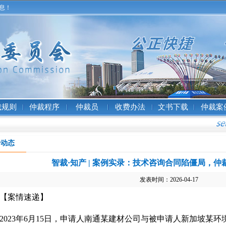
息！
裁规则
仲裁程序
仲裁员
收费办法
文书下载
仲裁案
会动态
智裁·知产 | 案例实录：技术咨询合同陷僵局，
发表时间：2026-04-17
【案情速递】
2023年6月15日，
申请人
南通某建材公司与
被申请人
新加坡某环