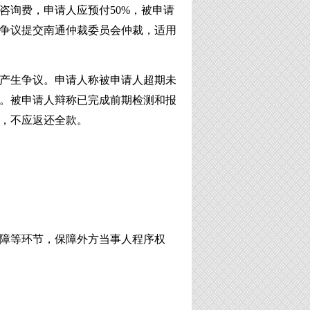
咨询费，
申请人应
预付
50%，
被申请
争议提交南通仲裁委员会仲裁，适用
产生争议。
申请人
称
被申请人
超期未
。
被申请人
辩称已完成前期检测和报
，不应返还全款。
障等环节，保障外方当事人程序权