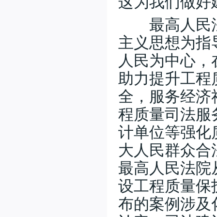
这为我们做好
二五年工作总结
(2026-02-05)
南通仲裁委员会秘书处2025年度
最高人民法
部门决算公开
(2026-02-05)
主义思想为指
南通仲裁委员会关于增聘卞灵霞
等183名仲裁员的公告
(2025-09-15)
人民为中心，
南通仲裁委员会 (暨秘书处) 二〇
助力提升工程
二四年工作总结
(2025-02-17)
南通仲裁委员会秘书处 2024年度
全，服务经济
部门决算公开
(2025-02-17)
程质量司法服
南通仲裁委员会秘书处招聘办案
秘书
(2025-01-08)
计单位等强化
南通仲裁委员会关于增聘临港产
业专业仲裁员的公告
(2024-09-05)
大人民群众合
最高人民法院
南通仲裁委员会秘书处2026年公
开招聘工作人员（非事业编制）公
设工程质量保
告
(2026-07-31)
南通仲裁委员会 (暨秘书处) 二〇
布的案例涉及
二五年工作总结
(2026-02-05)