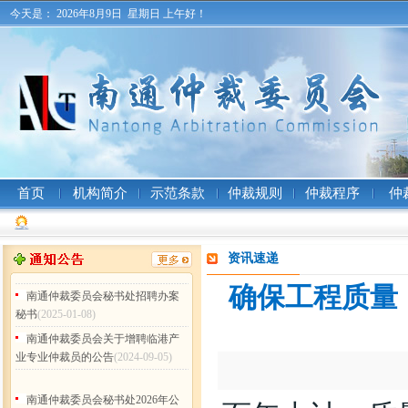
南通仲裁委员会秘书处2026年公
今天是：
2026年8月9日 星期日
上午好！
开招聘工作人员（非事业编制）公
告
(2026-07-31)
南通仲裁委员会 (暨秘书处) 二〇
二五年工作总结
(2026-02-05)
南通仲裁委员会秘书处2025年度
部门决算公开
(2026-02-05)
南通仲裁委员会关于增聘卞灵霞
等183名仲裁员的公告
(2025-09-15)
首页
机构简介
示范条款
仲裁规则
仲裁程序
仲
南通仲裁委员会 (暨秘书处) 二〇
二四年工作总结
(2025-02-17)
南通仲裁委员会秘书处 2024年度
资讯速递
部门决算公开
(2025-02-17)
南通仲裁委员会秘书处招聘办案
确保工程质量
秘书
(2025-01-08)
南通仲裁委员会关于增聘临港产
业专业仲裁员的公告
(2024-09-05)
南通仲裁委员会秘书处2026年公
开招聘工作人员（非事业编制）公