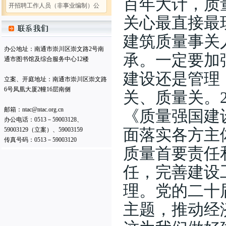
百年大计，质
告
(2026-07-31)
关心最直接最
南通仲裁委员会 (暨秘书处) 二〇
二五年工作总结
(2026-02-05)
建筑质量事关
南通仲裁委员会秘书处2025年度
办公地址：南通市崇川区崇文路2号南
承。一定要加
部门决算公开
(2026-02-05)
通市图书馆及综合服务中心12楼
南通仲裁委员会关于增聘卞灵霞
建设还是管理
立案、开庭地址：南通市崇川区崇文路
等183名仲裁员的公告
(2025-09-15)
6号凤凰大厦2幢16层南侧
关、质量关。2
南通仲裁委员会 (暨秘书处) 二〇
二四年工作总结
(2025-02-17)
邮箱：ntac@ntac.org.cn
《质量强国建
南通仲裁委员会秘书处 2024年度
办公电话：0513－59003128、
部门决算公开
(2025-02-17)
59003129（立案）、59003159
面落实各方主
传真号码：0513－59003120
南通仲裁委员会秘书处招聘办案
质量首要责任
秘书
(2025-01-08)
南通仲裁委员会关于增聘临港产
任，完善建设
业专业仲裁员的公告
(2024-09-05)
理。党的二十
南通仲裁委员会秘书处2026年公
开招聘工作人员（非事业编制）公
主题，推动经
告
(2026-07-31)
南通仲裁委员会 (暨秘书处) 二〇